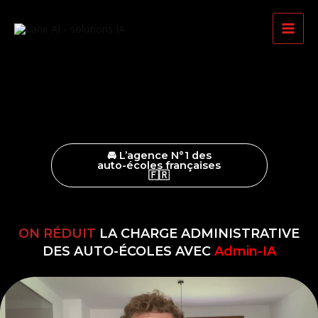
Aller
Main
au
Men
contenu
🚘 L’agence N°1 des
auto-écoles françaises
🇫🇷
ON RÉDUIT
LA CHARGE ADMINISTRATIVE
DES AUTO-ÉCOLES AVEC
Admin-IA